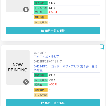
¥430
販売価格
¥430
トリム平均
¥-50
前日差
‐
買取価格
‐
トリム平均
価格一覧と推移
ｺｯｺｱｰﾑﾙﾋﾟｱ
コッコ・武・ルピア
DM22RP219-74
レア
DM22-RP2 ゴッド・オブ・アビス 第２弾「轟炎
の竜皇」
¥330
販売価格
¥330
トリム平均
¥-50
前日差
‐
買取価格
‐
トリム平均
価格一覧と推移