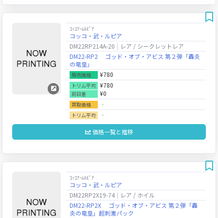
ｺｯｺｱｰﾑﾙﾋﾟｱ
コッコ・武・ルピア
DM22RP214A-20
レア / シークレットレア
DM22-RP2 ゴッド・オブ・アビス 第２弾「轟炎
の竜皇」
¥780
販売価格
¥780
トリム平均
¥0
前日差
‐
買取価格
‐
トリム平均
価格一覧と推移
ｺｯｺｱｰﾑﾙﾋﾟｱ
コッコ・武・ルピア
DM22RP2X19-74
レア / ホイル
DM22-RP2X ゴッド・オブ・アビス 第２弾「轟
炎の竜皇」超刺激パック