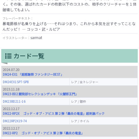
く。その後、選ばれたカードの枚数以下のコストの、相手のクリーチャーを１体
破壊してもよい。
フレーバーテキスト：
暴竜爵様が名乗りを上げる……それはつまり、これから本気を出すぞってことな
んだッピ！ — コッコ・武・ルピア
sarmat
イラストレーター：
カード一覧
2024.07.20
DM24-EX1 「超感謝祭 ファンタジーBEST」
DM24EX1SP7-SP8
レア / 金トレジャー
2023.11.18
DM23-BD2 開発部セレクションデッキ 「火闇邪王門」
DM23BD211-16
レア / 銀枠
2022.12.17
DM22-RP2X ゴッド・オブ・アビス 第２弾「轟炎の竜皇」超刺激パック
DM22RP2X19-74
レア / ホイル
2022.12.17
DM22-RP2 ゴッド・オブ・アビス 第２弾「轟炎の竜皇」