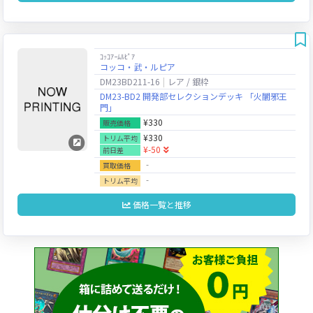
ｺｯｺｱｰﾑﾙﾋﾟｱ
コッコ・武・ルピア
DM23BD211-16
レア / 銀枠
DM23-BD2 開発部セレクションデッキ 「火闇邪王
門」
¥330
販売価格
¥330
トリム平均
¥-50
前日差
‐
買取価格
‐
トリム平均
価格一覧と推移