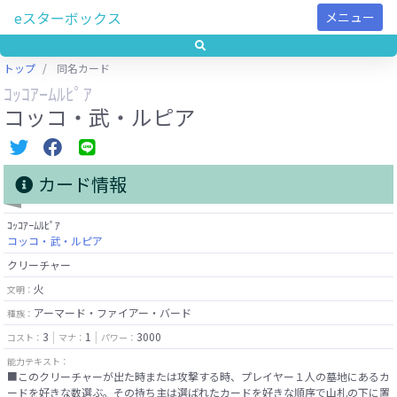
eスターボックス
メニュー
トップ
同名カード
ｺｯｺｱｰﾑﾙﾋﾟｱ
コッコ・武・ルピア
カード情報
ｺｯｺｱｰﾑﾙﾋﾟｱ
コッコ・武・ルピア
クリーチャー
火
文明：
アーマード・ファイアー・バード
種族：
3
1
3000
コスト：
マナ：
パワー：
能力テキスト：
■このクリーチャーが出た時または攻撃する時、プレイヤー１人の墓地にあるカ
ードを好きな数選ぶ。その持ち主は選ばれたカードを好きな順序で山札の下に置