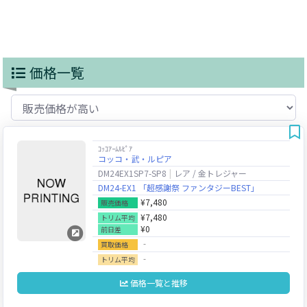
価格一覧
ｺｯｺｱｰﾑﾙﾋﾟｱ
コッコ・武・ルピア
DM24EX1SP7-SP8
レア / 金トレジャー
DM24-EX1 「超感謝祭 ファンタジーBEST」
¥7,480
販売価格
¥7,480
トリム平均
¥0
前日差
‐
買取価格
‐
トリム平均
価格一覧と推移