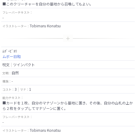
■このクリーチャーを自分の墓地から召喚してもよい。
フレーバーテキスト：
-
Tobimaru Konatsu
イラストレーター：
ﾑﾎﾞｰﾋﾞﾖﾘ
ムボー日和
呪文
ツインパクト
自然
文明：
-
種族：
3
1
コスト：
マナ：
能力テキスト：
■カードを１枚、自分のマナゾーンから墓地に置き、その後、自分の山札の上か
ら２枚をタップしてマナゾーンに置く。
フレーバーテキスト：
-
Tobimaru Konatsu
イラストレーター：