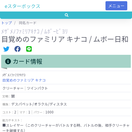
eスターボックス
メニュー
トップ
同名カード
ﾒｻﾞﾒﾉﾌｧﾐﾘｱｷﾅｺ / ﾑﾎﾞｰﾋﾞﾖﾘ
目覚めのファミリア キナコ / ムボー日和
カード情報
ﾒｻﾞﾒﾉﾌｧﾐﾘｱｷﾅｺ
目覚めのファミリア キナコ
クリーチャー
ツインパクト
闇
文明：
デスパペット/オラクル/ディスタス
種族：
2
1
1000
コスト：
マナ：
パワー：
能力テキスト：
■スレイヤー（このクリーチャーがバトルする時、バトルの後、相手クリーチャ
ーを破壊する）