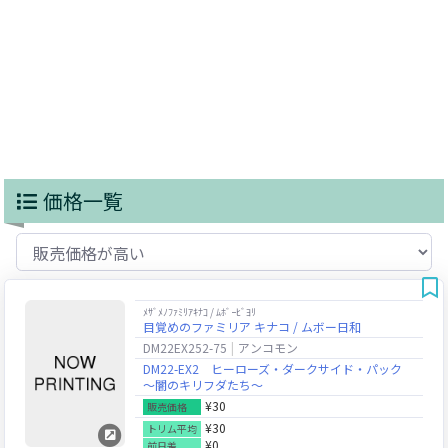
価格一覧
ﾒｻﾞﾒﾉﾌｧﾐﾘｱｷﾅｺ / ﾑﾎﾞｰﾋﾞﾖﾘ
目覚めのファミリア キナコ / ムボー日和
DM22EX252-75
アンコモン
DM22-EX2 ヒーローズ・ダークサイド・パック
～闇のキリフダたち～
¥30
販売価格
¥30
トリム平均
¥0
前日差