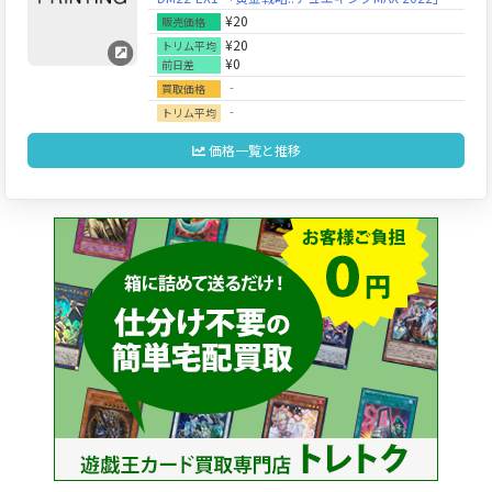
¥20
販売価格
¥20
トリム平均
¥0
前日差
‐
買取価格
‐
トリム平均
価格一覧と推移