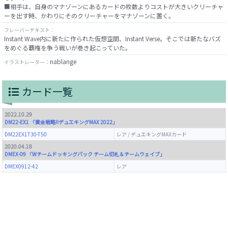
■相手は、自身のマナゾーンにあるカードの枚数よりコストが大きいクリーチャ
ーを出す時、かわりにそのクリーチャーをマナゾーンに置く。
フレーバーテキスト：
Instant Wave内に新たに作られた仮想空間、Instant Verse。そこでは新たなバズ
をめぐる覇権を争う戦いが巻き起こっていた。
nablange
イラストレーター：
カード一覧
2022.10.29
DM22-EX1 「黄金戦略!!デュエキングMAX 2022」
DM22EX1T30-T50
レア / デュエキングMAXカード
2020.04.18
DMEX-09 「Wチームドッキングパック チーム切札＆チームウェイブ」
DMEX0912-42
レア