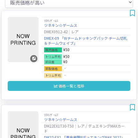
ﾂﾈｷﾝｹﾞｰﾑｽ
ツネキン☆ゲームス
DMEX0912-42
レア
DMEX-09 「Wチームドッキングパック チーム切札
＆チームウェイブ」
¥50
販売価格
¥50
トリム平均
¥0
前日差
‐
買取価格
‐
トリム平均
価格一覧と推移
ﾂﾈｷﾝｹﾞｰﾑｽ
ツネキン☆ゲームス
DM22EX1T30-T50
レア / デュエキングMAXカー
ド
DM22-EX1 「黄金戦略!!デュエキングMAX 2022」