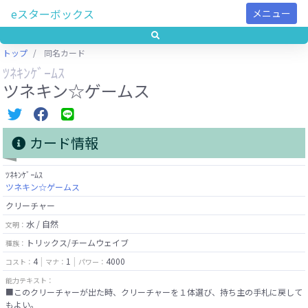
eスターボックス
メニュー
トップ
同名カード
ﾂﾈｷﾝｹﾞｰﾑｽ
ツネキン☆ゲームス
カード情報
ﾂﾈｷﾝｹﾞｰﾑｽ
ツネキン☆ゲームス
クリーチャー
水 / 自然
文明：
トリックス/チームウェイブ
種族：
4
1
4000
コスト：
マナ：
パワー：
能力テキスト：
■このクリーチャーが出た時、クリーチャーを１体選び、持ち主の手札に戻して
もよい。