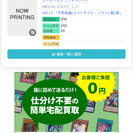
ヒートウェイブ・ドラグーン
DM1931-110-Y5
レア
DM-19 「不死鳥編(スペクタクル・ノヴァ) 第1弾」
¥90
販売価格
¥90
トリム平均
¥0
前日差
‐
買取価格
‐
トリム平均
価格一覧と推移