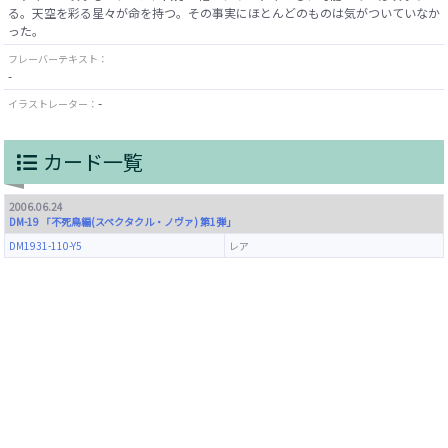
る。天空を彩る星々が命を持つ。その事実にほとんどのものは気がついていなか
った。
フレーバーテキスト：
-
-
イラストレーター：
カード一覧
2006.06.24
DM-19 「不死鳥編(スペクタクル・ノヴァ) 第1弾」
DM1931-110-Y5
レア