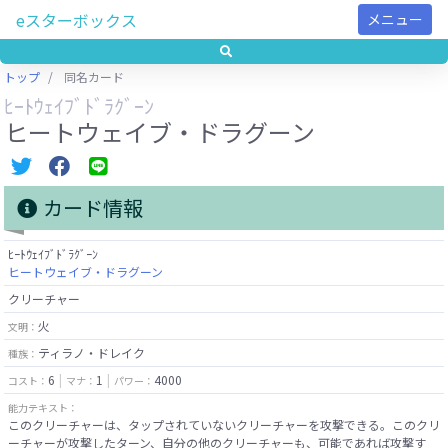
eスターボックス
メニュー
トップ
同名カード
ﾋｰﾄｳｪｲﾌﾞﾄﾞﾗｸﾞｰﾝ
ヒートウェイブ・ドラグーン
カード情報
ﾋｰﾄｳｪｲﾌﾞﾄﾞﾗｸﾞｰﾝ
ヒートウェイブ・ドラグーン
クリーチャー
火
文明：
ティラノ・ドレイク
種族：
6
1
4000
コスト：
マナ：
パワー：
能力テキスト：
このクリーチャーは、タップされていないクリーチャーを攻撃できる。このクリ
ーチャーが攻撃したターン、自分の他のクリーチャーも、可能であれば攻撃す