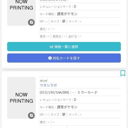
D
レギュレーションマーク：
通常ポケモン
カード種別：
-
草
-
HP：
タイプ：
マーク：
-
-
進化：
-
-
-
弱点：
抵抗力：
逃げる：
価格一覧と推移
同名カードを探す
ﾜﾀｼﾗｶﾞ
ワタシラガ
(015/190/S4A/BM)
-
ミラーカード
D
レギュレーションマーク：
通常ポケモン
カード種別：
-
草
-
HP：
タイプ：
マーク：
-
-
進化：