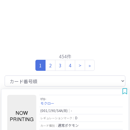
454件
(current)
1
2
3
4
>
»
ﾓｸﾛｰ
モクロー
(001/190/S4A/B)
-
D
レギュレーションマーク：
通常ポケモン
カード種別：