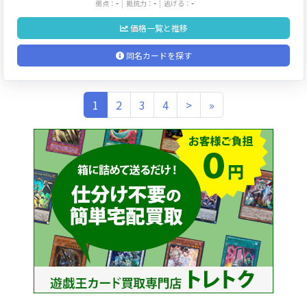
-
-
-
弱点：
抵抗力：
逃げる：
価格一覧と推移
同名カードを探す
(current)
1
2
3
4
>
»