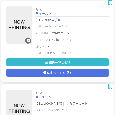
ｻｯﾁﾑｼ
サッチムシ
(011/190/S4A/B)
-
D
レギュレーションマーク：
通常ポケモン
カード種別：
-
草
-
HP：
タイプ：
マーク：
-
-
進化：
-
-
-
弱点：
抵抗力：
逃げる：
価格一覧と推移
同名カードを探す
ｻｯﾁﾑｼ
サッチムシ
(011/190/S4A/BM)
-
ミラーカード
D
レギュレーションマーク：