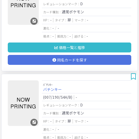
D
レギュレーションマーク：
通常ポケモン
カード種別：
-
草
-
HP：
タイプ：
マーク：
-
-
進化：
-
-
-
弱点：
抵抗力：
逃げる：
価格一覧と推移
同名カードを探す
ﾊﾞﾁﾝｷｰ
バチンキー
(007/190/S4A/B)
-
D
レギュレーションマーク：
通常ポケモン
カード種別：
-
草
-
HP：
タイプ：
マーク：
-
-
進化：
-
-
-
弱点：
抵抗力：
逃げる：