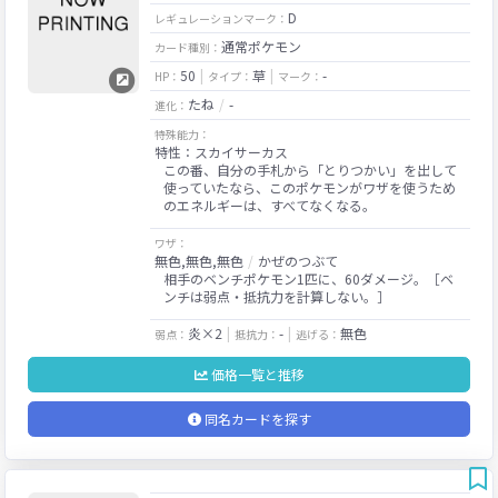
D
レギュレーションマーク：
通常ポケモン
カード種別：
50
草
-
HP：
タイプ：
マーク：
たね
-
進化：
特殊能力：
特性：スカイサーカス
この番、自分の手札から「とりつかい」を出して
使っていたなら、このポケモンがワザを使うため
のエネルギーは、すべてなくなる。
ワザ：
無色,無色,無色
かぜのつぶて
相手のベンチポケモン1匹に、60ダメージ。［ベ
ンチは弱点・抵抗力を計算しない。］
炎×2
-
無色
弱点：
抵抗力：
逃げる：
価格一覧と推移
同名カードを探す