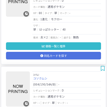
D
レギュレーションマーク：
通常ポケモン
カード種別：
80
草
-
HP：
タイプ：
マーク：
1進化
モクロー
進化：
ワザ：
草
はっぱカッター
40
炎×2
-
無色
弱点：
抵抗力：
逃げる：
価格一覧と推移
同名カードを探す
ｺｿｸﾑｼ
コソクムシ
(004/190/S4A/B)
-
D
レギュレーションマーク：
通常ポケモン
カード種別：
-
草
-
HP：
タイプ：
マーク：