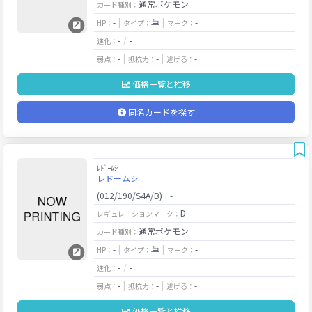
通常ポケモン
カード種別：
-
草
-
HP：
タイプ：
マーク：
-
-
進化：
-
-
-
弱点：
抵抗力：
逃げる：
価格一覧と推移
同名カードを探す
ﾚﾄﾞｰﾑｼ
レドームシ
(012/190/S4A/B)
-
D
レギュレーションマーク：
通常ポケモン
カード種別：
-
草
-
HP：
タイプ：
マーク：
-
-
進化：
-
-
-
弱点：
抵抗力：
逃げる：
価格一覧と推移