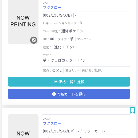
ﾌｸｽﾛｰ
フクスロー
(002/190/S4A/B)
-
D
レギュレーションマーク：
通常ポケモン
カード種別：
80
草
-
HP：
タイプ：
マーク：
1進化
モクロー
進化：
ワザ：
草
はっぱカッター
40
炎×2
-
無色
弱点：
抵抗力：
逃げる：
価格一覧と推移
同名カードを探す
ﾌｸｽﾛｰ
フクスロー
(002/190/S4A/BM)
-
ミラーカード