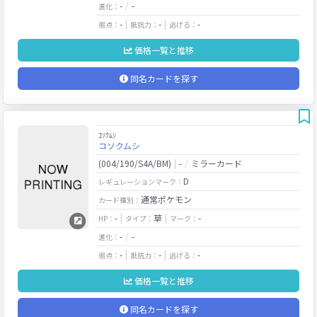
-
-
進化：
-
-
-
弱点：
抵抗力：
逃げる：
価格一覧と推移
同名カードを探す
ｺｿｸﾑｼ
コソクムシ
(004/190/S4A/BM)
-
ミラーカード
D
レギュレーションマーク：
通常ポケモン
カード種別：
-
草
-
HP：
タイプ：
マーク：
-
-
進化：
-
-
-
弱点：
抵抗力：
逃げる：
価格一覧と推移
同名カードを探す