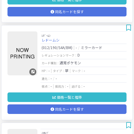
同名カードを探す
ﾚﾄﾞｰﾑｼ
レドームシ
(012/190/S4A/BM)
-
ミラーカード
D
レギュレーションマーク：
通常ポケモン
カード種別：
-
草
-
HP：
タイプ：
マーク：
-
-
進化：
-
-
-
弱点：
抵抗力：
逃げる：
価格一覧と推移
同名カードを探す
ｲｵﾙﾌﾞ