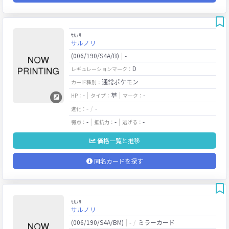
ｻﾙﾉﾘ
サルノリ
(006/190/S4A/B)
-
D
レギュレーションマーク：
通常ポケモン
カード種別：
-
草
-
HP：
タイプ：
マーク：
-
-
進化：
-
-
-
弱点：
抵抗力：
逃げる：
価格一覧と推移
同名カードを探す
ｻﾙﾉﾘ
サルノリ
(006/190/S4A/BM)
-
ミラーカード