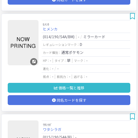
ﾋﾒﾝｶ
ヒメンカ
(014/190/S4A/BM)
-
ミラーカード
D
レギュレーションマーク：
通常ポケモン
カード種別：
-
草
-
HP：
タイプ：
マーク：
-
-
進化：
-
-
-
弱点：
抵抗力：
逃げる：
価格一覧と推移
同名カードを探す
ﾜﾀｼﾗｶﾞ
ワタシラガ
(015/190/S4A/B)
-