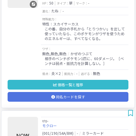
50
草
-
HP：
タイプ：
マーク：
たね
-
進化：
特殊能力：
特性：スカイサーカス
この番、自分の手札から「とりつかい」を出して
使っていたなら、このポケモンがワザを使うため
のエネルギーは、すべてなくなる。
ワザ：
無色,無色,無色
かぜのつぶて
相手のベンチポケモン1匹に、60ダメージ。［ベ
ンチは弱点・抵抗力を計算しない。］
炎×2
-
無色
弱点：
抵抗力：
逃げる：
価格一覧と推移
同名カードを探す
ﾓｸﾛｰ
モクロー
(001/190/S4A/BM)
-
ミラーカード