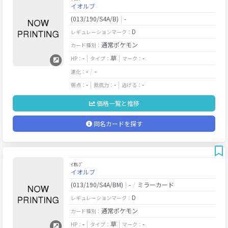
イオルブ
(013/190/S4A/B)
-
D
レギュレーションマーク：
通常ポケモン
カード種別：
-
草
-
HP：
タイプ：
マーク：
-
-
進化：
-
-
-
弱点：
抵抗力：
逃げる：
価格一覧と推移
同名カードを探す
ｲｵﾙﾌﾞ
イオルブ
(013/190/S4A/BM)
-
ミラーカード
D
レギュレーションマーク：
通常ポケモン
カード種別：
-
草
-
HP：
タイプ：
マーク：