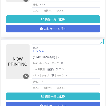
-
-
進化：
-
-
-
弱点：
抵抗力：
逃げる：
価格一覧と推移
同名カードを探す
ﾋﾒﾝｶ
ヒメンカ
(014/190/S4A/B)
-
D
レギュレーションマーク：
通常ポケモン
カード種別：
-
草
-
HP：
タイプ：
マーク：
-
-
進化：
-
-
-
弱点：
抵抗力：
逃げる：
価格一覧と推移
同名カードを探す