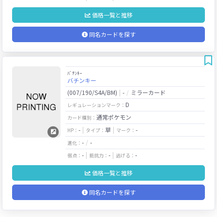
価格一覧と推移
同名カードを探す
ﾊﾞﾁﾝｷｰ
バチンキー
(007/190/S4A/BM)
-
ミラーカード
D
レギュレーションマーク：
通常ポケモン
カード種別：
-
草
-
HP：
タイプ：
マーク：
-
-
進化：
-
-
-
弱点：
抵抗力：
逃げる：
価格一覧と推移
同名カードを探す