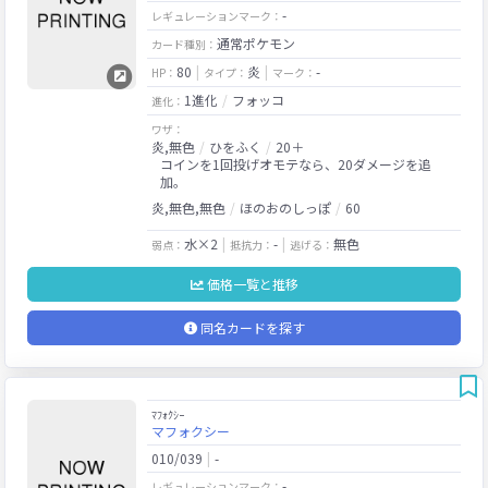
-
レギュレーションマーク：
通常ポケモン
カード種別：
80
炎
-
HP：
タイプ：
マーク：
1進化
フォッコ
進化：
ワザ：
炎,無色
ひをふく
20＋
コインを1回投げオモテなら、20ダメージを追
加。
炎,無色,無色
ほのおのしっぽ
60
水×2
-
無色
弱点：
抵抗力：
逃げる：
価格一覧と推移
同名カードを探す
ﾏﾌｫｸｼｰ
マフォクシー
010/039
-
-
レギュレーションマーク：