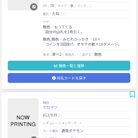
70
水
-
HP：
タイプ：
マーク：
たね
-
進化：
ワザ：
無色
もってくる
自分の山札を1枚引く。
無色,無色
みだれひっかき
10×
コインを3回投げ、オモテの数×10ダメージ。
草×2
-
無色
弱点：
抵抗力：
逃げる：
価格一覧と推移
同名カードを探す
ｹﾛﾏﾂ
ケロマツ
012/039
-
-
レギュレーションマーク：
通常ポケモン
カード種別：