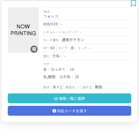
ﾌｫｯｺ
フォッコ
008/039
-
-
レギュレーションマーク：
通常ポケモン
カード種別：
60
炎
-
HP：
タイプ：
マーク：
たね
-
進化：
ワザ：
炎
ひっかく
10
炎,無色
ひだね
20
水×2
-
無色
弱点：
抵抗力：
逃げる：
価格一覧と推移
同名カードを探す