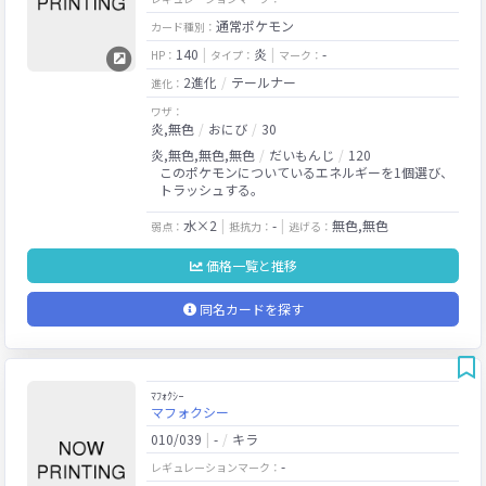
通常ポケモン
カード種別：
140
炎
-
HP：
タイプ：
マーク：
2進化
テールナー
進化：
ワザ：
炎,無色
おにび
30
炎,無色,無色,無色
だいもんじ
120
このポケモンについているエネルギーを1個選び、
トラッシュする。
水×2
-
無色,無色
弱点：
抵抗力：
逃げる：
価格一覧と推移
同名カードを探す
ﾏﾌｫｸｼｰ
マフォクシー
010/039
-
キラ
-
レギュレーションマーク：