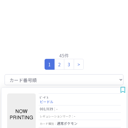
45件
(current)
1
2
3
>
ﾋﾞｰﾄﾞﾙ
ビードル
001/039
-
-
レギュレーションマーク：
通常ポケモン
カード種別：