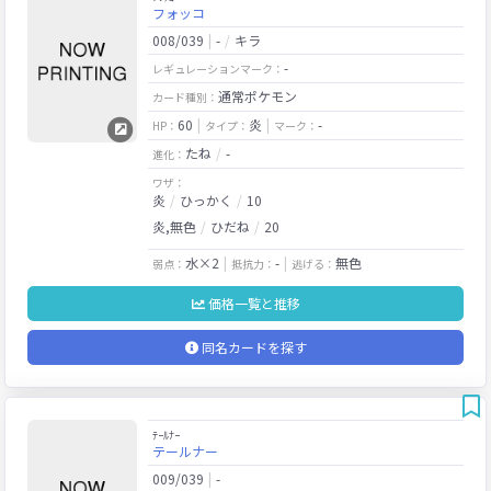
フォッコ
008/039
-
キラ
-
レギュレーションマーク：
通常ポケモン
カード種別：
60
炎
-
HP：
タイプ：
マーク：
たね
-
進化：
ワザ：
炎
ひっかく
10
炎,無色
ひだね
20
水×2
-
無色
弱点：
抵抗力：
逃げる：
価格一覧と推移
同名カードを探す
ﾃｰﾙﾅｰ
テールナー
009/039
-