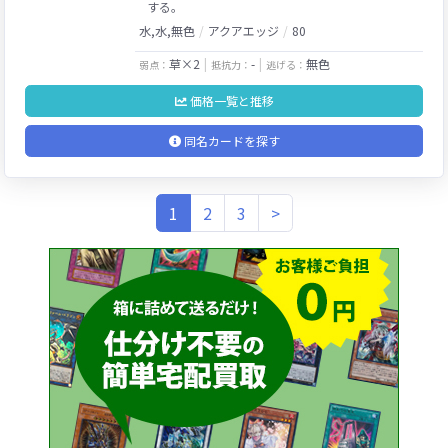
する。
水,水,無色
アクアエッジ
80
草×2
-
無色
弱点：
抵抗力：
逃げる：
価格一覧と推移
同名カードを探す
(current)
1
2
3
>