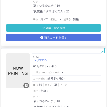
ワザ：
草
つるのムチ
10
草,無色
タネばくだん
20
炎×2
-
無色
弱点：
抵抗力：
逃げる：
価格一覧と推移
同名カードを探す
ﾊﾘﾏﾛﾝ
ハリマロン
003/039
-
キラ
-
レギュレーションマーク：
通常ポケモン
カード種別：
60
草
-
HP：
タイプ：
マーク：
たね
-
進化：
ワザ：
草
つるのムチ
10
草,無色
タネばくだん
20