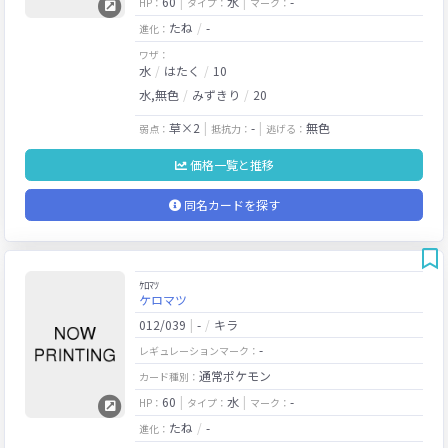
60
水
-
HP：
タイプ：
マーク：
たね
-
進化：
ワザ：
水
はたく
10
水,無色
みずきり
20
草×2
-
無色
弱点：
抵抗力：
逃げる：
価格一覧と推移
同名カードを探す
ｹﾛﾏﾂ
ケロマツ
012/039
-
キラ
-
レギュレーションマーク：
通常ポケモン
カード種別：
60
水
-
HP：
タイプ：
マーク：
たね
-
進化：