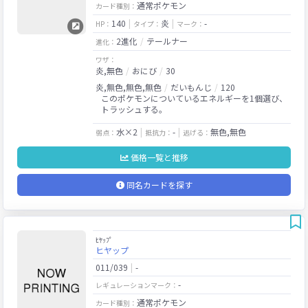
通常ポケモン
カード種別：
140
炎
-
HP：
タイプ：
マーク：
2進化
テールナー
進化：
ワザ：
炎,無色
おにび
30
炎,無色,無色,無色
だいもんじ
120
このポケモンについているエネルギーを1個選び、
トラッシュする。
水×2
-
無色,無色
弱点：
抵抗力：
逃げる：
価格一覧と推移
同名カードを探す
ﾋﾔｯﾌﾟ
ヒヤップ
011/039
-
-
レギュレーションマーク：
通常ポケモン
カード種別：