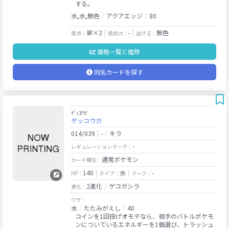
する。
水,水,無色
アクアエッジ
80
草×2
-
無色
弱点：
抵抗力：
逃げる：
価格一覧と推移
同名カードを探す
ｹﾞｯｺｳｶﾞ
ゲッコウガ
014/039
-
キラ
-
レギュレーションマーク：
通常ポケモン
カード種別：
140
水
-
HP：
タイプ：
マーク：
2進化
ゲコガシラ
進化：
ワザ：
水
たたみがえし
40
コインを1回投げオモテなら、相手のバトルポケモ
ンについているエネルギーを1個選び、トラッシュ