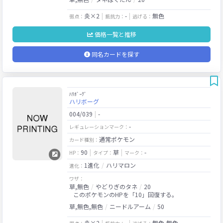
炎×2
-
無色
弱点：
抵抗力：
逃げる：
価格一覧と推移
同名カードを探す
ﾊﾘﾎﾞｰｸﾞ
ハリボーグ
004/039
-
-
レギュレーションマーク：
通常ポケモン
カード種別：
90
草
-
HP：
タイプ：
マーク：
1進化
ハリマロン
進化：
ワザ：
草,無色
やどりぎのタネ
20
このポケモンのHPを「10」回復する。
草,無色,無色
ニードルアーム
50
炎×2
-
無色,無色