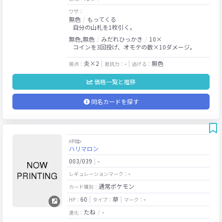
ワザ：
無色
もってくる
自分の山札を1枚引く。
無色,無色
みだれひっかき
10×
コインを3回投げ、オモテの数×10ダメージ。
炎×2
-
無色
弱点：
抵抗力：
逃げる：
価格一覧と推移
同名カードを探す
ﾊﾘﾏﾛﾝ
ハリマロン
003/039
-
-
レギュレーションマーク：
通常ポケモン
カード種別：
60
草
-
HP：
タイプ：
マーク：
たね
-
進化：