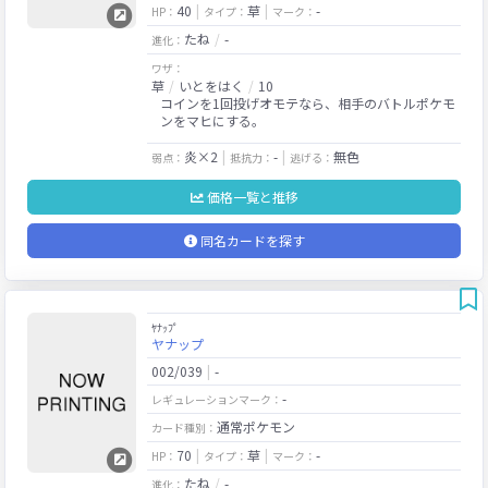
40
草
-
HP：
タイプ：
マーク：
たね
-
進化：
ワザ：
草
いとをはく
10
コインを1回投げオモテなら、相手のバトルポケモ
ンをマヒにする。
炎×2
-
無色
弱点：
抵抗力：
逃げる：
価格一覧と推移
同名カードを探す
ﾔﾅｯﾌﾟ
ヤナップ
002/039
-
-
レギュレーションマーク：
通常ポケモン
カード種別：
70
草
-
HP：
タイプ：
マーク：
たね
-
進化：