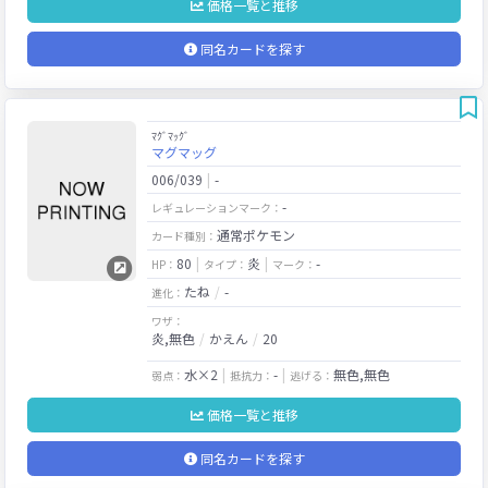
価格一覧と推移
同名カードを探す
ﾏｸﾞﾏｯｸﾞ
マグマッグ
006/039
-
-
レギュレーションマーク：
通常ポケモン
カード種別：
80
炎
-
HP：
タイプ：
マーク：
たね
-
進化：
ワザ：
炎,無色
かえん
20
水×2
-
無色,無色
弱点：
抵抗力：
逃げる：
価格一覧と推移
同名カードを探す