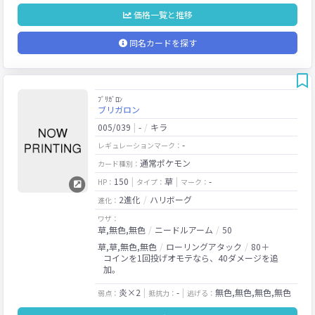
価格一覧と推移
同名カードを探す
ﾌﾞﾘｶﾞﾛﾝ
ブリガロン
005/039
-
キラ
-
レギュレーションマーク：
通常ポケモン
カード種別：
150
草
-
HP：
タイプ：
マーク：
2進化
ハリボーグ
進化：
ワザ：
草,無色,無色
ニードルアーム
50
草,草,無色,無色
ローリングアタック
80＋
コインを1回投げオモテなら、40ダメージを追
加。
炎×2
-
無色,無色,無色,無色
弱点：
抵抗力：
逃げる：