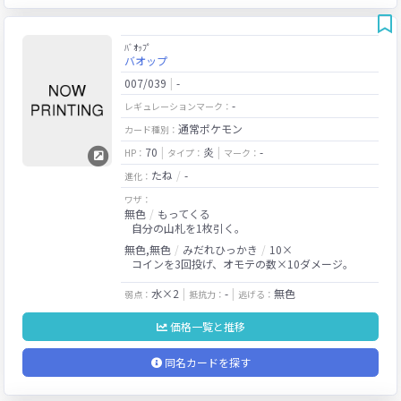
ﾊﾞｵｯﾌﾟ
バオップ
007/039
-
-
レギュレーションマーク：
通常ポケモン
カード種別：
70
炎
-
HP：
タイプ：
マーク：
たね
-
進化：
ワザ：
無色
もってくる
自分の山札を1枚引く。
無色,無色
みだれひっかき
10×
コインを3回投げ、オモテの数×10ダメージ。
水×2
-
無色
弱点：
抵抗力：
逃げる：
価格一覧と推移
同名カードを探す