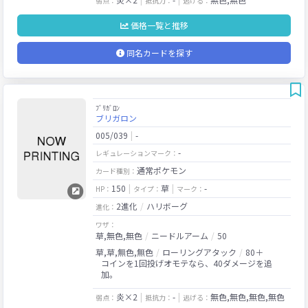
弱点：
抵抗力：
逃げる：
価格一覧と推移
同名カードを探す
ﾌﾞﾘｶﾞﾛﾝ
ブリガロン
005/039
-
-
レギュレーションマーク：
通常ポケモン
カード種別：
150
草
-
HP：
タイプ：
マーク：
2進化
ハリボーグ
進化：
ワザ：
草,無色,無色
ニードルアーム
50
草,草,無色,無色
ローリングアタック
80＋
コインを1回投げオモテなら、40ダメージを追
加。
炎×2
-
無色,無色,無色,無色
弱点：
抵抗力：
逃げる：