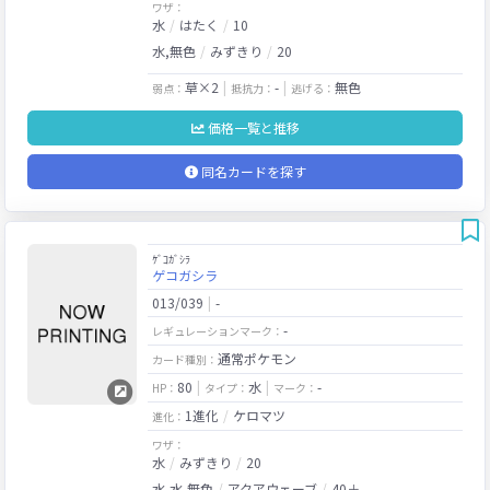
ワザ：
水
はたく
10
水,無色
みずきり
20
草×2
-
無色
弱点：
抵抗力：
逃げる：
価格一覧と推移
同名カードを探す
ｹﾞｺｶﾞｼﾗ
ゲコガシラ
013/039
-
-
レギュレーションマーク：
通常ポケモン
カード種別：
80
水
-
HP：
タイプ：
マーク：
1進化
ケロマツ
進化：
ワザ：
水
みずきり
20
水,水,無色
アクアウェーブ
40＋