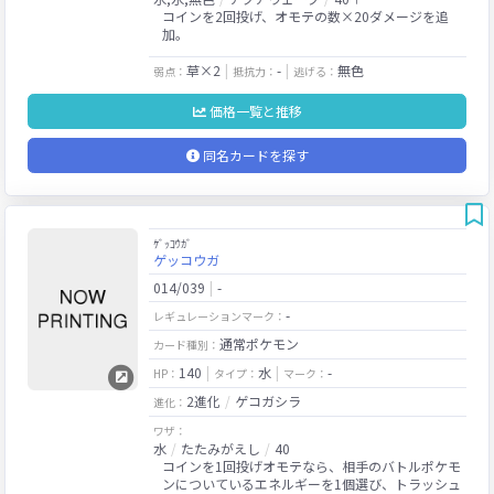
コインを2回投げ、オモテの数×20ダメージを追
加。
草×2
-
無色
弱点：
抵抗力：
逃げる：
価格一覧と推移
同名カードを探す
ｹﾞｯｺｳｶﾞ
ゲッコウガ
014/039
-
-
レギュレーションマーク：
通常ポケモン
カード種別：
140
水
-
HP：
タイプ：
マーク：
2進化
ゲコガシラ
進化：
ワザ：
水
たたみがえし
40
コインを1回投げオモテなら、相手のバトルポケモ
ンについているエネルギーを1個選び、トラッシュ