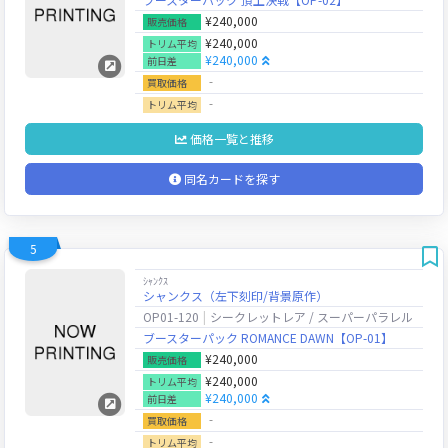
¥240,000
販売価格
¥240,000
トリム平均
¥240,000
前日差
‐
買取価格
‐
トリム平均
価格一覧と推移
同名カードを探す
5
ｼｬﾝｸｽ
シャンクス（左下刻印/背景原作）
OP01-120
シークレットレア / スーパーパラレル
ブースターパック ROMANCE DAWN【OP-01】
¥240,000
販売価格
¥240,000
トリム平均
¥240,000
前日差
‐
買取価格
‐
トリム平均