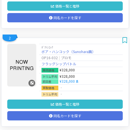
価格一覧と推移
同名カードを探す
2
ﾎﾞｱﾊﾝｺｯｸ
ボア・ハンコック（Sunohara画）
OP16-032
プロモ
フラッグシップバトル
¥328,000
販売価格
¥328,000
トリム平均
¥328,000
前日差
‐
買取価格
‐
トリム平均
価格一覧と推移
同名カードを探す