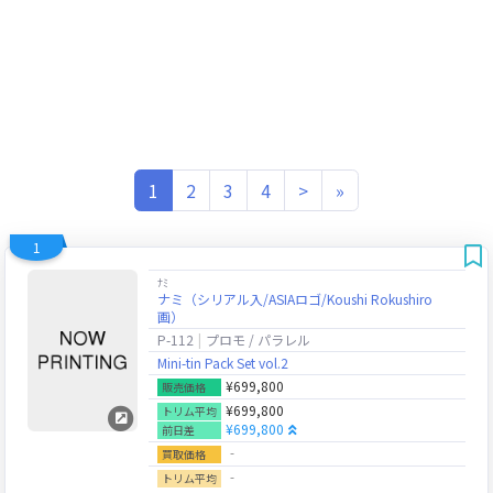
(current)
1
2
3
4
>
»
1
ﾅﾐ
ナミ（シリアル入/ASIAロゴ/Koushi Rokushiro
画）
P-112
プロモ / パラレル
Mini-tin Pack Set vol.2
¥699,800
販売価格
¥699,800
トリム平均
¥699,800
前日差
‐
買取価格
‐
トリム平均