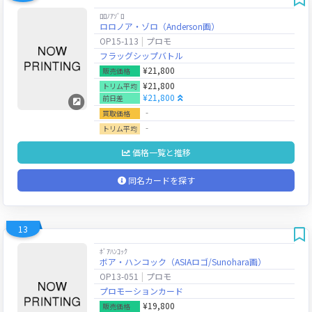
ﾛﾛﾉｱｿﾞﾛ
ロロノア・ゾロ（Anderson画）
OP15-113
プロモ
フラッグシップバトル
¥21,800
販売価格
¥21,800
トリム平均
¥21,800
前日差
‐
買取価格
‐
トリム平均
価格一覧と推移
同名カードを探す
13
ﾎﾞｱﾊﾝｺｯｸ
ボア・ハンコック（ASIAロゴ/Sunohara画）
OP13-051
プロモ
プロモーションカード
¥19,800
販売価格