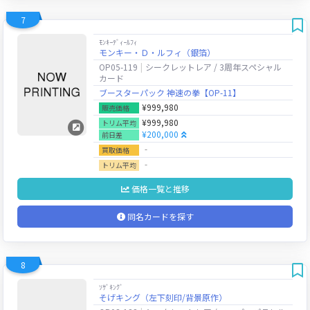
7
ﾓﾝｷｰﾃﾞｨｰﾙﾌｨ
モンキー・Ｄ・ルフィ（銀箔）
OP05-119
シークレットレア / 3周年スペシャル
カード
ブースターパック 神速の拳【OP-11】
¥999,980
販売価格
¥999,980
トリム平均
¥200,000
前日差
‐
買取価格
‐
トリム平均
価格一覧と推移
同名カードを探す
8
ｿｹﾞｷﾝｸﾞ
そげキング（左下刻印/背景原作）