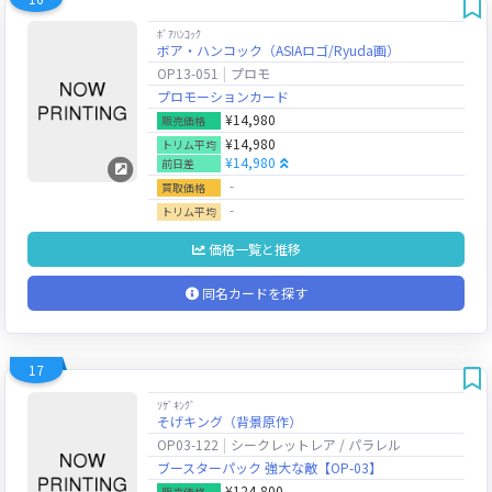
ﾎﾞｱﾊﾝｺｯｸ
ボア・ハンコック（ASIAロゴ/Ryuda画）
OP13-051
プロモ
プロモーションカード
¥14,980
販売価格
¥14,980
トリム平均
¥14,980
前日差
‐
買取価格
‐
トリム平均
価格一覧と推移
同名カードを探す
17
ｿｹﾞｷﾝｸﾞ
そげキング（背景原作）
OP03-122
シークレットレア / パラレル
ブースターパック 強大な敵【OP-03】
¥124,800
販売価格