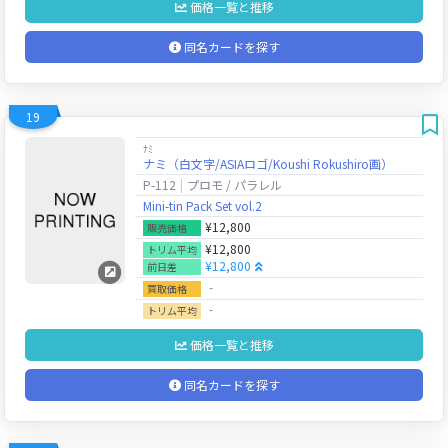
価格一覧と推移
同名カードを探す
19
ﾅﾐ
ナミ（白文字/ASIAロゴ/Koushi Rokushiro画）
P-112
プロモ / パラレル
Mini-tin Pack Set vol.2
¥12,800
販売価格
¥12,800
トリム平均
¥12,800
前日差
‐
買取価格
‐
トリム平均
価格一覧と推移
同名カードを探す