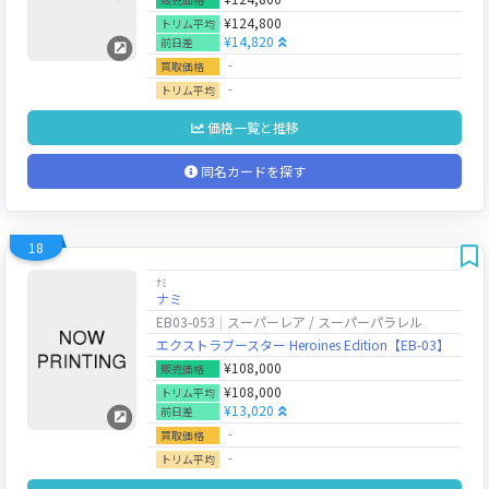
¥124,800
トリム平均
¥14,820
前日差
‐
買取価格
‐
トリム平均
価格一覧と推移
同名カードを探す
18
ﾅﾐ
ナミ
EB03-053
スーパーレア / スーパーパラレル
エクストラブースター Heroines Edition【EB-03】
¥108,000
販売価格
¥108,000
トリム平均
¥13,020
前日差
‐
買取価格
‐
トリム平均