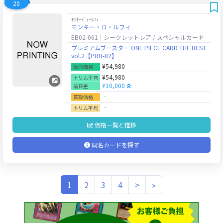
20
ﾓﾝｷｰﾃﾞｨｰﾙﾌｨ
モンキー・Ｄ・ルフィ
EB02-061
シークレットレア / スペシャルカード
プレミアムブースター ONE PIECE CARD THE BEST
vol.2【PRB-02】
¥54,980
販売価格
¥54,980
トリム平均
¥10,000
前日差
‐
買取価格
‐
トリム平均
価格一覧と推移
同名カードを探す
(current)
1
2
3
4
>
»