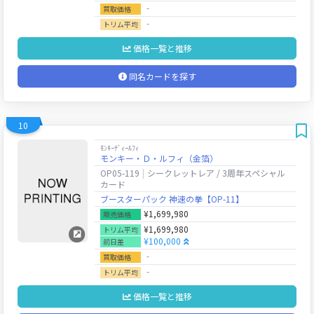
‐
買取価格
‐
トリム平均
価格一覧と推移
同名カードを探す
10
ﾓﾝｷｰﾃﾞｨｰﾙﾌｨ
モンキー・Ｄ・ルフィ（金箔）
OP05-119
シークレットレア / 3周年スペシャル
カード
ブースターパック 神速の拳【OP-11】
¥1,699,980
販売価格
¥1,699,980
トリム平均
¥100,000
前日差
‐
買取価格
‐
トリム平均
価格一覧と推移