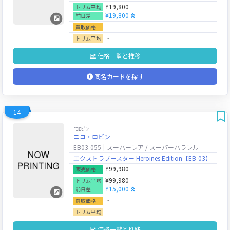
¥19,800
トリム平均
¥19,800
前日差
‐
買取価格
‐
トリム平均
価格一覧と推移
同名カードを探す
14
ﾆｺﾛﾋﾞﾝ
ニコ・ロビン
EB03-055
スーパーレア / スーパーパラレル
エクストラブースター Heroines Edition【EB-03】
¥99,980
販売価格
¥99,980
トリム平均
¥15,000
前日差
‐
買取価格
‐
トリム平均
価格一覧と推移