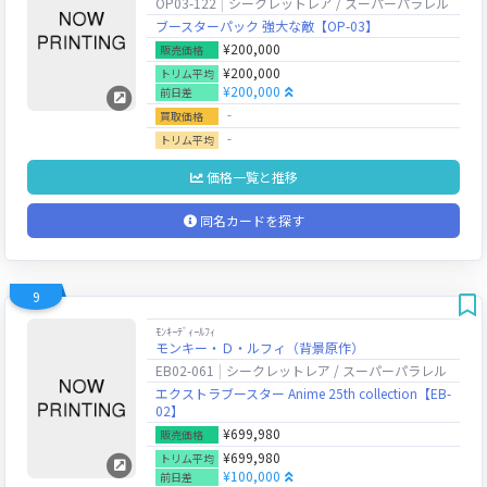
OP03-122
シークレットレア / スーパーパラレル
ブースターパック 強大な敵【OP-03】
¥200,000
販売価格
¥200,000
トリム平均
¥200,000
前日差
‐
買取価格
‐
トリム平均
価格一覧と推移
同名カードを探す
9
ﾓﾝｷｰﾃﾞｨｰﾙﾌｨ
モンキー・Ｄ・ルフィ（背景原作）
EB02-061
シークレットレア / スーパーパラレル
エクストラブースター Anime 25th collection【EB-
02】
¥699,980
販売価格
¥699,980
トリム平均
¥100,000
前日差