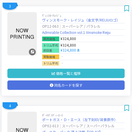
3
ｳﾞｨﾝｽﾓｰｸﾚｲｼﾞｭ
ヴィンスモーク・レイジュ（金文字/REIJUロゴ）
OP12-063
スーパーレア / パラレル
Admirable Collection vol.1 Vinsmoke Reiju
¥324,800
販売価格
¥324,800
トリム平均
¥324,800
前日差
‐
買取価格
‐
トリム平均
価格一覧と推移
同名カードを探す
4
ﾎﾟｰﾄｶﾞｽﾃﾞｨｰｴｰｽ
ポートガス・Ｄ・エース（左下刻印/背景原作）
OP02-013
スーパーレア / スーパーパラレル
ブースターパック 頂上決戦【OP-02】