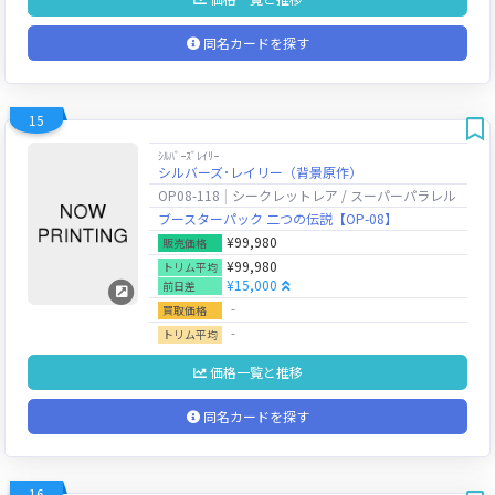
同名カードを探す
15
ｼﾙﾊﾞｰｽﾞﾚｲﾘｰ
シルバーズ･レイリー（背景原作）
OP08-118
シークレットレア / スーパーパラレル
ブースターパック 二つの伝説【OP-08】
¥99,980
販売価格
¥99,980
トリム平均
¥15,000
前日差
‐
買取価格
‐
トリム平均
価格一覧と推移
同名カードを探す
16