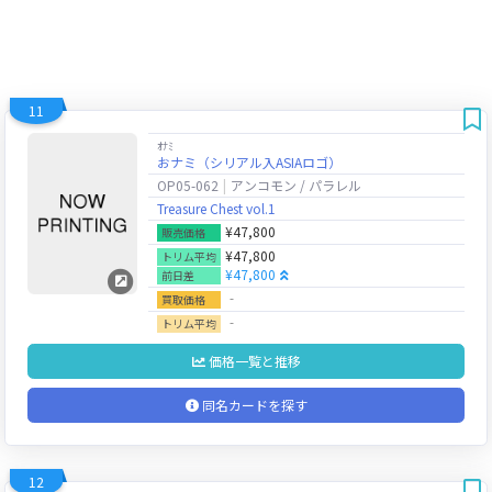
11
ｵﾅﾐ
おナミ（シリアル入ASIAロゴ）
OP05-062
アンコモン / パラレル
Treasure Chest vol.1
¥47,800
販売価格
¥47,800
トリム平均
¥47,800
前日差
‐
買取価格
‐
トリム平均
価格一覧と推移
同名カードを探す
12