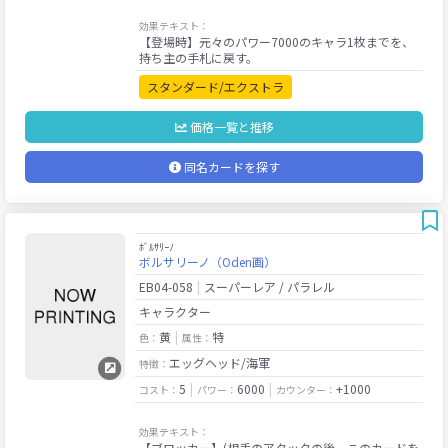
効果テキスト：
【登場時】元々のパワー7000のキャラ1枚までを、
スタンダード/エクストラ
価格一覧と推移
同名カードを探す
ﾎﾞﾙｻﾘｰﾉ
ボルサリーノ（Oden画）
EB04-058
スーパーレア / パラレル
キャラクター
黄
特
色：
属性：
エッグヘッド/海軍
特徴：
5
6000
+1000
コスト：
パワー：
カウンター：
効果テキスト：
【ブロッカー】(相手のアタックの後、このカードを