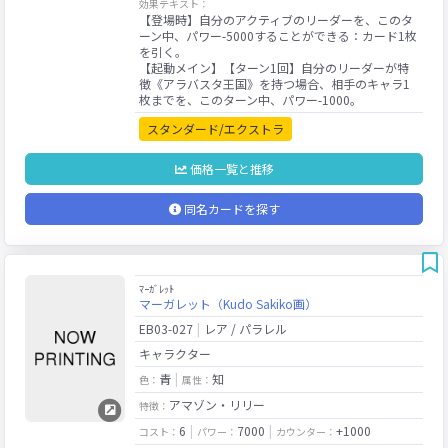
効果テキスト：
【登場時】自分のアクティブのリーダーを、このタ
ーン中、パワー-5000することができる：カード1枚
を引く。
【起動メイン】【ターン1回】自分のリーダーが特
徴《アラバスタ王国》を持つ場合、相手のキャラ1
スタンダード/エクストラ
価格一覧と推移
同名カードを探す
ﾏｰｶﾞﾚｯﾄ
マーガレット（Kudo Sakiko画）
EB03-027
レア / パラレル
キャラクター
青
知
色：
属性：
アマゾン・リリー
特徴：
6
7000
+1000
コスト：
パワー：
カウンター：