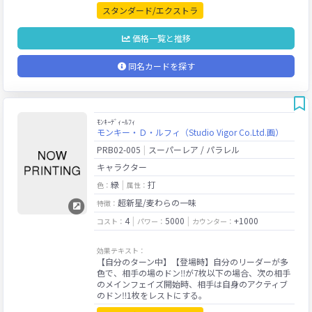
スタンダード/エクストラ
価格一覧と推移
同名カードを探す
ﾓﾝｷｰﾃﾞｨｰﾙﾌｨ
モンキー・Ｄ・ルフィ（Studio Vigor Co.Ltd.画）
PRB02-005
スーパーレア / パラレル
キャラクター
緑
打
色：
属性：
超新星/麦わらの一味
特徴：
4
5000
+1000
コスト：
パワー：
カウンター：
効果テキスト：
【自分のターン中】【登場時】自分のリーダーが多
色で、相手の場のドン‼が7枚以下の場合、次の相手
のメインフェイズ開始時、相手は自身のアクティブ