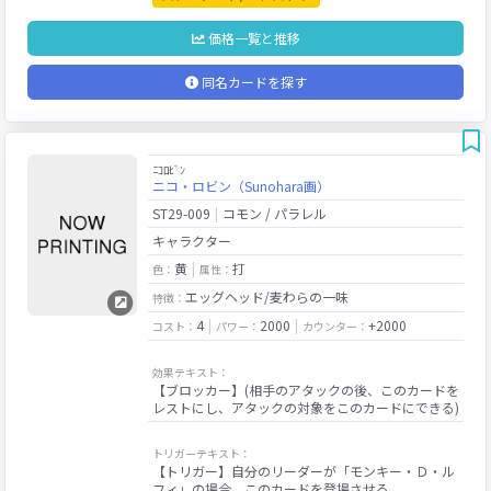
価格一覧と推移
同名カードを探す
ﾆｺﾛﾋﾞﾝ
ニコ・ロビン（Sunohara画）
ST29-009
コモン / パラレル
キャラクター
黄
打
色：
属性：
エッグヘッド/麦わらの一味
特徴：
4
2000
+2000
コスト：
パワー：
カウンター：
効果テキスト：
【ブロッカー】(相手のアタックの後、このカードを
トリガーテキスト：
【トリガー】自分のリーダーが「モンキー・Ｄ・ル