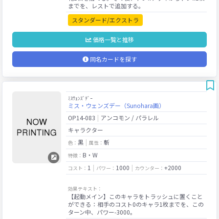
スタンダード/エクストラ
価格一覧と推移
同名カードを探す
ﾐｽｳｪﾝｽﾞﾃﾞｰ
ミス・ウェンズデー（Sunohara画）
OP14-083
アンコモン / パラレル
キャラクター
黒
斬
色：
属性：
B・W
特徴：
1
1000
+2000
コスト：
パワー：
カウンター：
効果テキスト：
【起動メイン】このキャラをトラッシュに置くこと
ができる：相手のコスト0のキャラ1枚までを、この