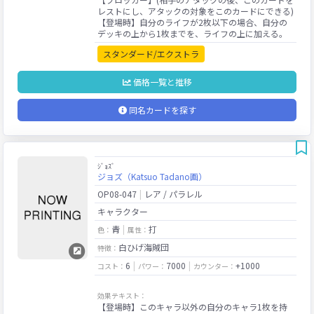
レストにし、アタックの対象をこのカードにできる)
【登場時】自分のライフが2枚以下の場合、自分の
スタンダード/エクストラ
価格一覧と推移
同名カードを探す
ｼﾞｮｽﾞ
ジョズ（Katsuo Tadano画）
OP08-047
レア / パラレル
キャラクター
青
打
色：
属性：
白ひげ海賊団
特徴：
6
7000
+1000
コスト：
パワー：
カウンター：
効果テキスト：
【登場時】このキャラ以外の自分のキャラ1枚を持