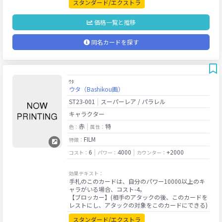
スタンダード/エクストラ
価格一覧と推移
同名カードを探す
ｳﾀ
ウタ（Bashikou画）
ST23-001
スーパーレア / パラレル
キャラクター
赤
特
色：
属性：
FILM
特徴：
6
4000
+2000
コスト：
パワー：
カウンター：
効果テキスト：
手札のこのカードは、自分のパワー10000以上のキ
ャラがいる場合、コスト-4。
【ブロッカー】(相手のアタックの後、このカードを
スタンダード/エクストラ