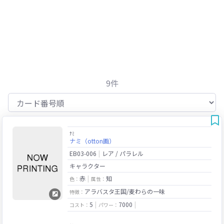
9件
ﾅﾐ
ナミ（otton画）
EB03-006
レア / パラレル
キャラクター
赤
知
色：
属性：
アラバスタ王国/麦わらの一味
特徴：
5
7000
コスト：
パワー：