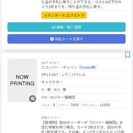
ち主の手札に戻すことができる：コスト6以下のキ
スタンダード/エクストラ
価格一覧と推移
同名カードを探す
ｽｺｯﾊﾟｰｷﾞｬﾊﾞﾝ
スコッパー・ギャバン（tasaka画）
OP13-067
レア / パラレル
キャラクター
紫
斬
色：
属性：
ロジャー海賊団
特徴：
6
7000
+1000
コスト：
パワー：
カウンター：
効果テキスト：
【登場時】自分のリーダーが『ロジャー海賊団』を
含む特徴を持つ場合、カード2枚を引き、自分の手
札1枚を捨てる。その後、ドン‼デッキからドン‼1枚