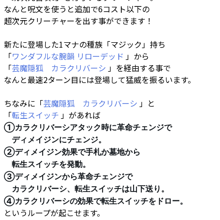
なんと呪文を使うと追加で6コスト以下の
超次元クリーチャーを出す事ができます！
新たに登場した1マナの種族「マジック」持ち
「
ワンダフルな腕韻 リローデッド
」から
「
芸魔隠狐 カラクリバーシ
」を経由する事で
なんと最速2ターン目には登場して猛威を振るいます。
ちなみに「
芸魔隠狐 カラクリバーシ
」と
「
転生スイッチ
」があれば
①カラクリバーシアタック時に革命チェンジで
ディメイジンにチェンジ。
②ディメイジン効果で手札か墓地から
転生スイッチを発動。
③ディメイジンから革命チェンジで
カラクリバーシ、転生スイッチは山下送り。
④カラクリバーシの効果で転生スイッチをドロー。
というループが起こせます。