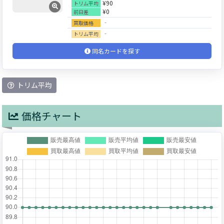
¥90
トリム平均
¥0
前日差
‐
買取価格
‐
トリム平均
同名カードを探す
トリム平均
価格チャート