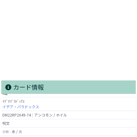
カード情報
ｲﾃﾞｱﾊﾟﾗﾄﾞｯｸｽ
イデア・パラドックス
DM22RP2X49-74
アンコモン / ホイル
呪文
水 / 火
文明：