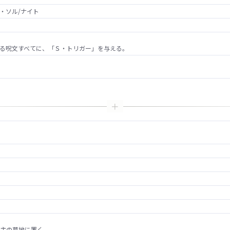
・ソル/ナイト
る呪文すべてに、「Ｓ・トリガー」を与える。
主の墓地に置く。