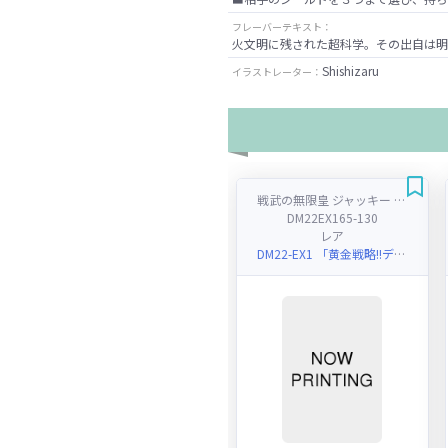
フレーバーテキスト：
火文明に残された超科学。その出自は明
Shishizaru
イラストレーター：
戦武の無限皇 ジャッキー / 「俺たちの夢は終わらねぇ！」
DM22EX165-130
レア
DM22-EX1 「黄金戦略!!デュエキングMAX 2022」