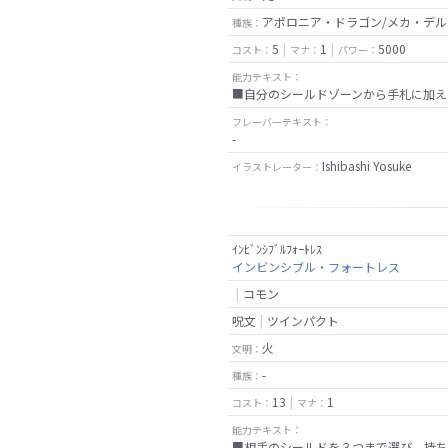
アポロニア・ドラゴン/メカ・デル
種族：
5
1
5000
コスト：
マナ：
パワー：
能力テキスト：
■自分のシールドゾーンから手札に加え
フレーバーテキスト：
-
Ishibashi Yosuke
イラストレーター：
ｲﾝﾋﾞﾝｼﾌﾞﾙﾌｫｰﾄﾚｽ
インビンシブル・フォートレス
コモン
呪文
ツインパクト
火
文明：
-
種族：
13
1
コスト：
マナ：
能力テキスト：
■相手のシールドを３つまで選び、持ち