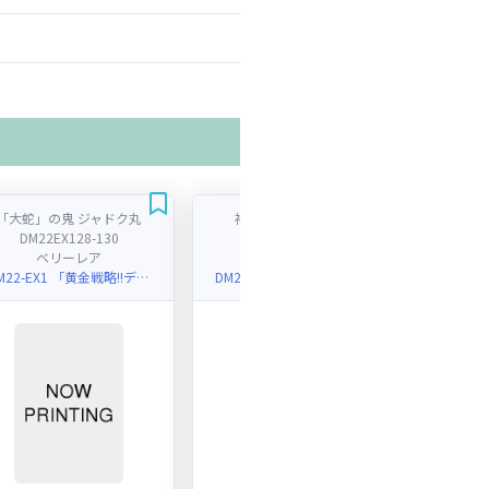
「大蛇」の鬼 ジャドク丸
神豚 ブータン ＰＯＰ
DM22EX128-130
DM22EX171-130
DM
ベリーレア
アンコモン
DM22-EX1 「黄金戦略!!デュエキングMAX 2022」
DM22-EX1 「黄金戦略!!デュエキングMAX 2022」