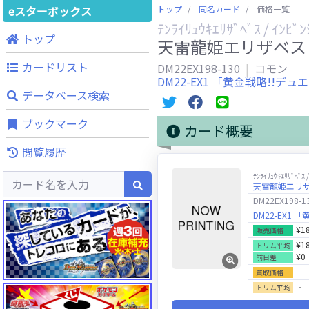
eスターボックス
トップ
同名カード
価格一覧
ﾃﾝﾗｲﾘｭｳｷｴﾘｻﾞﾍﾞｽ / ｲﾝﾋﾞ
トップ
天雷龍姫エリザベス 
カードリスト
DM22EX198-130
コモン
DM22-EX1 「黄金戦略!!デュエ
データベース検索
ブックマーク
カード概要
閲覧履歴
ﾃﾝﾗｲﾘｭｳｷｴﾘｻﾞﾍﾞｽ 
天雷龍姫エリザ
DM22EX198-1
DM22-EX1 
¥1
販売価格
¥1
トリム平均
¥0
前日差
‐
買取価格
‐
トリム平均