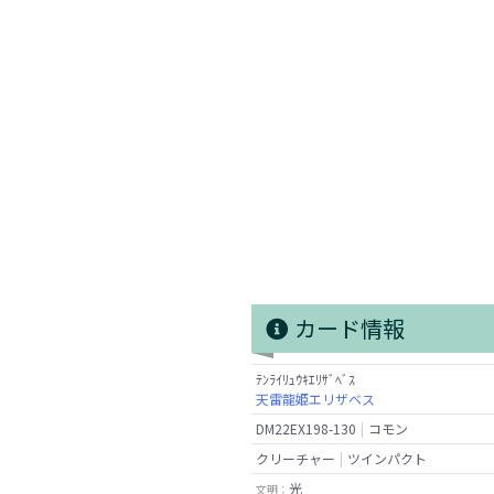
カード情報
ﾃﾝﾗｲﾘｭｳｷｴﾘｻﾞﾍﾞｽ
天雷龍姫エリザベス
DM22EX198-130
コモン
クリーチャー
ツインパクト
光
文明：