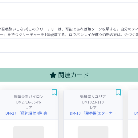
は召喚酔いしない)このクリーチャーは、可能であれば毎ターン攻撃する。自分のテ
ー」を持つクリーチャーを1体破壊する。ロウバンレイが纏う灼熱の衣は、近づく
関連カード
闘竜炎霊パイロン
妖舞皇女ユリア
DM2716-55-Y6
DM1023-110
レア
レア
DM-27 「極神編 第4弾 完全極神(パーフェクト・ヘヴン)」
DM-10 「聖拳編(エターナル・アームズ) 第1弾」