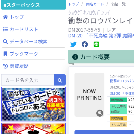
eスターボックス
トップ
同名カード
価格一覧
ｼｮｳｹﾞｷﾉﾛｳﾊﾞﾝﾚｲ
トップ
衝撃のロウバンレイ
カードリスト
DM2017-55-Y5
レア
DM-20 「不死鳥編 第2弾 
データベース検索
ブックマーク
カード概要
閲覧履歴
ｼｮｳｹﾞｷﾉﾛｳﾊﾞﾝﾚｲ
衝撃のロウバ
DM2017-55-Y5
DM-20 「不
¥2
販売価格
¥2
トリム平均
¥0
前日差
‐
買取価格
‐
トリム平均