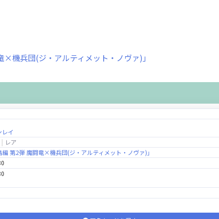
魔闘竜×機兵団(ジ・アルティメット・ノヴァ)」
ンレイ
レア
死鳥編 第2弾 魔闘竜×機兵団(ジ・アルティメット・ノヴァ)」
80
80