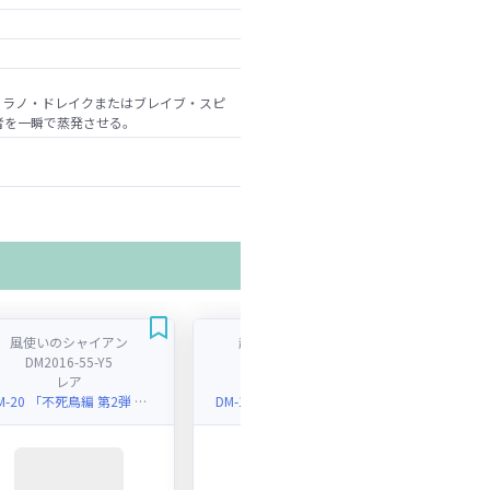
ィラノ・ドレイクまたはブレイブ・スピ
者を一瞬で蒸発させる。
風使いのシャイアン
超竜ヴァルキリアス
DM2016-55-Y5
DM16S4-S5
レア
スーパーレア
DM-20 「不死鳥編 第2弾 魔闘竜×機兵団(ジ・アルティメット・ノヴァ)」
DM-16 「転生編 第3弾 魔導黙示録(オリジン・オブ・パーフェクト・ギア)」