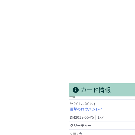
カード情報
ｼｮｳｹﾞｷﾉﾛｳﾊﾞﾝﾚｲ
衝撃のロウバンレイ
DM2017-55-Y5
レア
クリーチャー
火
文明：