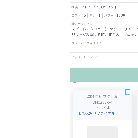
ブレイブ・スピリット
種族：
5
1
1000
コスト：
マナ：
パワー：
能力テキスト：
スピードアタッカー(このクリーチャー
リットが攻撃する時、相手の「ブロッカ
フレーバーテキスト：
-
-
イラストレーター：
単騎連射 マグナム
DMX263-54
- / ホイル
DMX-26 「ファイナル・メモリアル・パック ～DS・Rev・RevF編～」