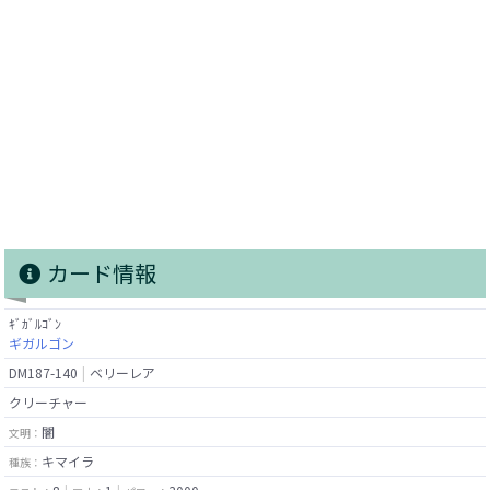
カード情報
ｷﾞｶﾞﾙｺﾞﾝ
ギガルゴン
DM187-140
ベリーレア
クリーチャー
闇
文明：
キマイラ
種族：