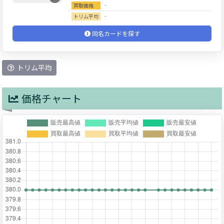
‐
買取価格
‐
トリム平均
同名カードを探す
トリム平均
価格チャート