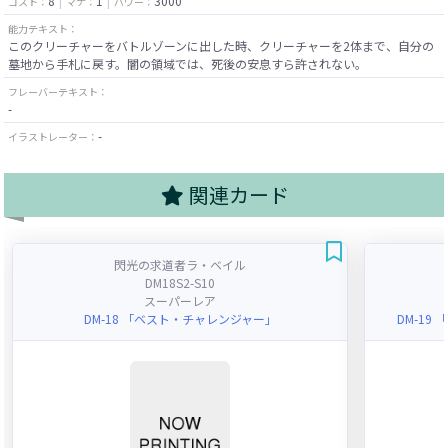
8
1
3000
コスト：
マナ：
パワー：
能力テキスト：
このクリーチャーをバトルゾーンに出した時、クリーチャーを2体まで、自分の
墓地から手札に戻す。闇の領域では、死後の安息すら許されない。
フレーバーテキスト：
-
-
イラストレーター：
関連カード
閃光の求道者ラ・ベイル
DM18S2-S10
スーパーレア
DM-18 「ベスト・チャレンジャー」
DM-19