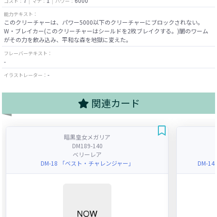
7
1
6000
コスト：
マナ：
パワー：
能力テキスト：
このクリーチャーは、パワー5000以下のクリーチャーにブロックされない。
W・ブレイカー(このクリーチャーはシールドを2枚ブレイクする。)闇のワーム
がその力を飲み込み、平和な森を地獄に変えた。
フレーバーテキスト：
-
-
イラストレーター：
関連カード
暗黒皇女メガリア
DM189-140
ベリーレア
DM-18 「ベスト・チャレンジャー」
DM-1