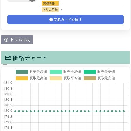
‐
買取価格
‐
トリム平均
同名カードを探す
トリム平均
価格チャート