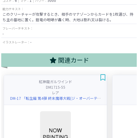
6
1
5000
コスト：
マナ：
パワー：
能力テキスト：
このクリーチャーが攻撃するとき、相手のマナゾーンからカードを1枚選び、持
ち主の墓地に置く。鎧竜の咆哮が轟く時、大地は割れ天は裂ける。
フレーバーテキスト：
-
-
イラストレーター：
関連カード
紅神龍ガルワインド
DM1715-55
レア
DM-17 「転生編 第4弾 終末魔導大戦(ジ・オーバーテクノクロス)」