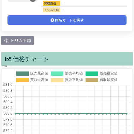
‐
買取価格
‐
トリム平均
同名カードを探す
トリム平均
価格チャート