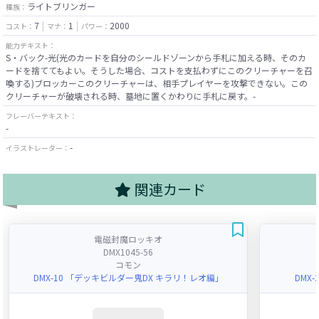
ライトブリンガー
種族：
7
1
2000
コスト：
マナ：
パワー：
能力テキスト：
S・バック-光(光のカードを自分のシールドゾーンから手札に加える時、そのカ
ードを捨ててもよい。そうした場合、コストを支払わずにこのクリーチャーを召
喚する)ブロッカーこのクリーチャーは、相手プレイヤーを攻撃できない。この
クリーチャーが破壊される時、墓地に置くかわりに手札に戻す。-
フレーバーテキスト：
-
-
イラストレーター：
関連カード
電磁封魔ロッキオ
DMX1045-56
コモン
DMX-10 「デッキビルダー鬼DX キラリ！レオ編」
DMX