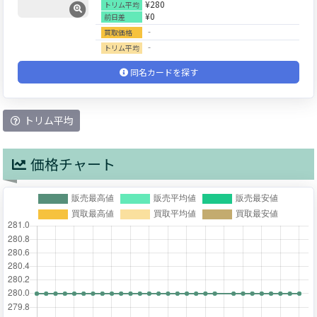
¥280
トリム平均
¥0
前日差
‐
買取価格
‐
トリム平均
同名カードを探す
トリム平均
価格チャート