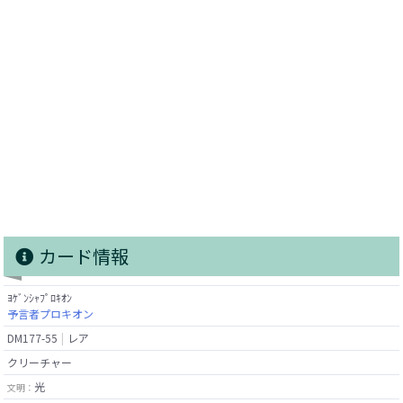
カード情報
ﾖｹﾞﾝｼｬﾌﾟﾛｷｵﾝ
予言者プロキオン
DM177-55
レア
クリーチャー
光
文明：