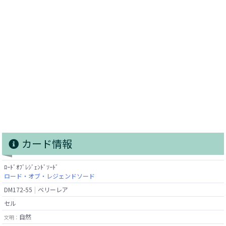
カード情報
ﾛｰﾄﾞｵﾌﾞﾚｼﾞｪﾝﾄﾞｿｰﾄﾞ
ロード・オブ・レジェンドソード
DM172-55
ベリーレア
セル
自然
文明：