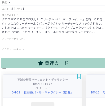
-
種族：
5
1
コスト：
マナ：
能力テキスト：
クロスギア これをクロスした クリーチャーは「W・ブレイカー」を得、これを
クロスしたクリーチャーよりパワーが小さいクリーチャーにブロックされない。
これをクロスしたクリーチャーに《クイーン・オブ・プロテクション》もクロス
されていれば、そのクリーチャーはシールドをさらに2枚ブレイクする。-
フレーバーテキスト：
-
-
イラストレーター：
関連カード
不滅の精霊パーフェクト・ギャラクシー
DM282-110-Y7
ベリーレア
DM-28 「戦国編(バトル・ギャラクシー) 第1弾」