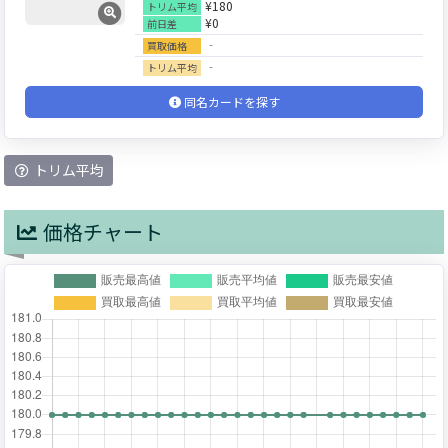
¥180
トリム平均
¥0
前日差
‐
買取価格
‐
トリム平均
同名カードを探す
トリム平均
価格チャート