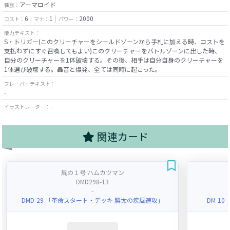
アーマロイド
種族：
6
1
2000
コスト：
マナ：
パワー：
能力テキスト：
S・トリガー(このクリーチャーをシールドゾーンから手札に加える時、コストを
支払わずにすぐ召喚してもよい)このクリーチャーをバトルゾーンに出した時、
自分のクリーチャーを1体破壊する。その後、相手は自分自身のクリーチャーを
1体選び破壊する。轟音と爆発、全ては同時に起こった。
フレーバーテキスト：
-
-
イラストレーター：
関連カード
風の１号 ハムカツマン
DMD298-13
-
DMD-29 「革命スタート・デッキ 勝太の疾風速攻」
DM-1