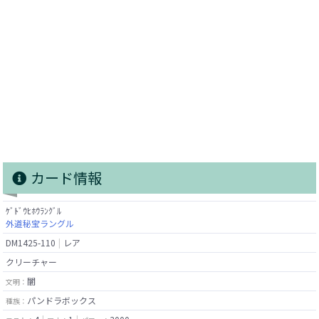
カード情報
ｹﾞﾄﾞｳﾋﾎｳﾗﾝｸﾞﾙ
外道秘宝ラングル
DM1425-110
レア
クリーチャー
闇
文明：
パンドラボックス
種族：