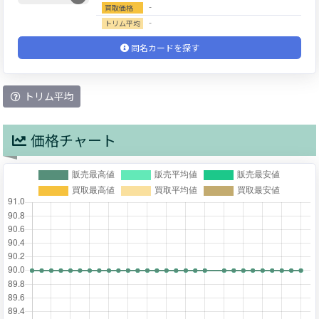
‐
買取価格
‐
トリム平均
同名カードを探す
トリム平均
価格チャート