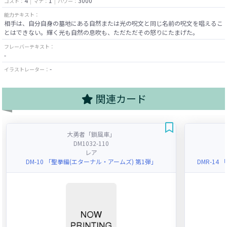
4
1
3000
コスト：
マナ：
パワー：
能力テキスト：
相手は、自分自身の墓地にある自然または光の呪文と同じ名前の呪文を唱えるこ
とはできない。輝く光も自然の息吹も、ただただその怒りにたまげた。
フレーバーテキスト：
-
-
イラストレーター：
関連カード
大勇者「鎖風車」
DM1032-110
レア
DM-10 「聖拳編(エターナル・アームズ) 第1弾」
DMR-14