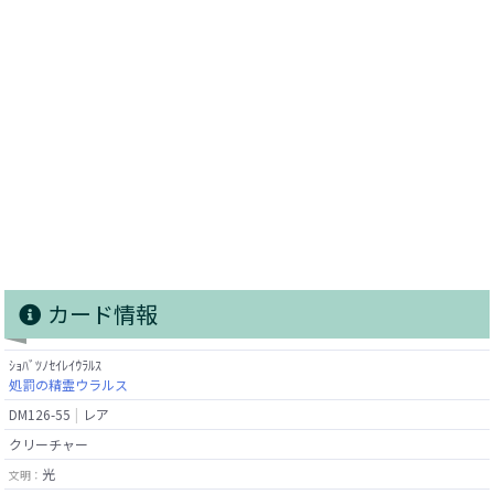
カード情報
ｼｮﾊﾞﾂﾉｾｲﾚｲｳﾗﾙｽ
処罰の精霊ウラルス
DM126-55
レア
クリーチャー
光
文明：