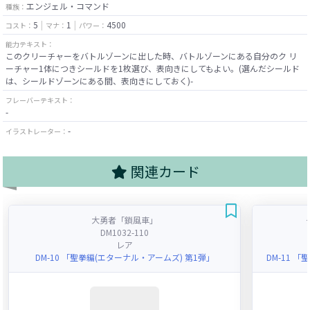
エンジェル・コマンド
種族：
5
1
4500
コスト：
マナ：
パワー：
能力テキスト：
このクリーチャーをバトルゾーンに出した時、バトルゾーンにある自分のク リ
ーチャー1体につきシールドを1枚選び、表向きにしてもよい。(選んだシールド
は、シールドゾーンにある間、表向きにしておく)-
フレーバーテキスト：
-
-
イラストレーター：
関連カード
大勇者「鎖風車」
DM1032-110
レア
DM-10 「聖拳編(エターナル・アームズ) 第1弾」