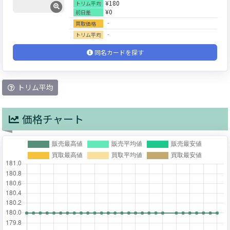
¥180
トリム平均
¥0
前日差
‐
買取価格
‐
トリム平均
同名カードを探す
トリム平均
価格チャート