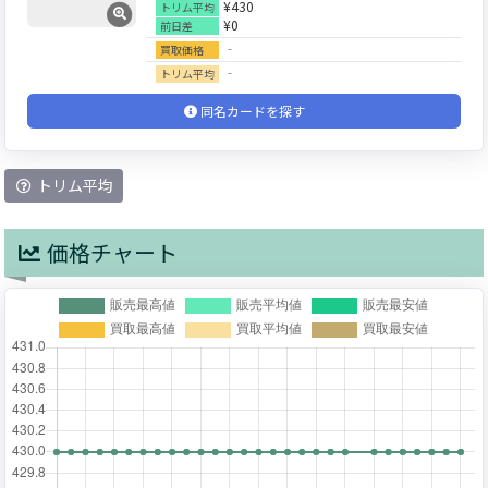
¥430
トリム平均
¥0
前日差
‐
買取価格
‐
トリム平均
同名カードを探す
トリム平均
価格チャート