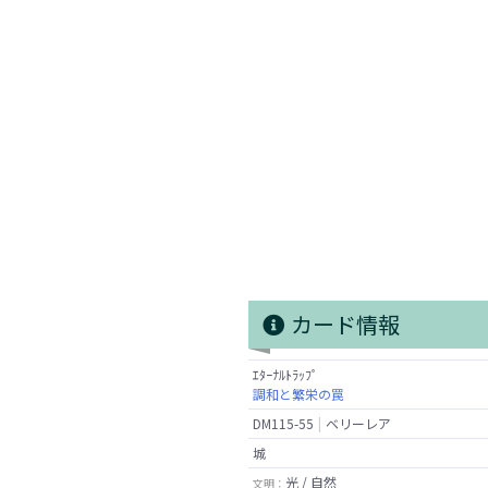
カード情報
ｴﾀｰﾅﾙﾄﾗｯﾌﾟ
調和と繁栄の罠
DM115-55
ベリーレア
城
光 / 自然
文明：