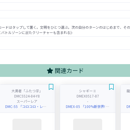
カードはタップして置く。文明をひとつ選ぶ。次の自分のターンのはじめまで、そ
にバトルゾーンに出たクリーチャーも含まれる)-
関連カード
大勇者「ふたつ牙」
シャギーⅡ
DMC5524-84-Y8
DMEX0517-87
スーパーレア
-
DMC-55 「コロコロ・レジェンド・7」
DMEX-05 「100%新世界! 超GRパック100」