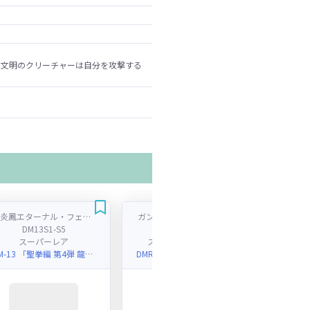
の文明のクリーチャーは自分を攻撃する
龍炎鳳エターナル・フェニックス
ガンザン戦車 スパイク７Ｋ
DM13S1-S5
DMRP01S7H-S10
D
スーパーレア
スーパーレア / マル秘
コモン
DM-13 「聖拳編 第4弾 龍炎鳳神誕(エターナル・フェニックス)」
DMRP-01 「デュエル・マスターズ 新1弾 ジョーカーズ参上！！」