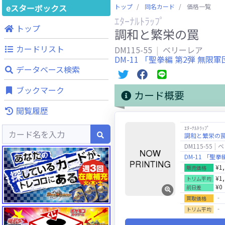
eスターボックス
トップ
同名カード
価格一覧
ｴﾀｰﾅﾙﾄﾗｯﾌﾟ
トップ
調和と繁栄の罠
カードリスト
DM115-55
ベリーレア
DM-11 「聖拳編 第2弾 無
データベース検索
ブックマーク
カード概要
閲覧履歴
ｴﾀｰﾅﾙﾄﾗｯﾌﾟ
調和と繁栄の
DM115-55
ベ
DM-11 「聖
¥1
販売価格
¥1
トリム平均
¥0
前日差
‐
買取価格
‐
トリム平均