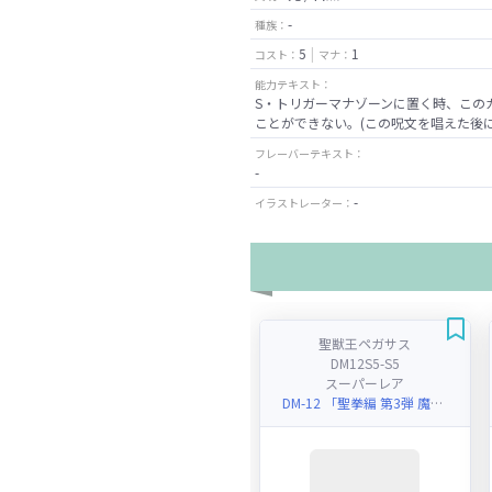
-
種族：
5
1
コスト：
マナ：
能力テキスト：
S・トリガーマナゾーンに置く時、この
ことができない。(この呪文を唱えた後
フレーバーテキスト：
-
-
イラストレーター：
聖獣王ペガサス
DM12S5-S5
スーパーレア
DM-12 「聖拳編 第3弾 魔封魂の融合(エターナル・ボルテックス)」