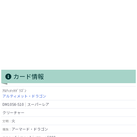
カード情報
ｱﾙﾃｨﾒｯﾄﾄﾞﾗｺﾞﾝ
アルティメット・ドラゴン
DM10S6-S10
スーパーレア
クリーチャー
火
文明：
アーマード・ドラゴン
種族：