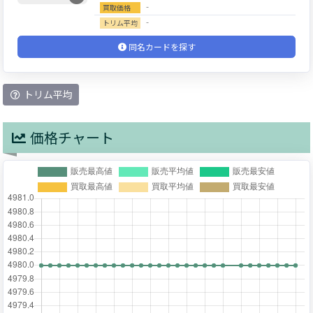
‐
買取価格
‐
トリム平均
同名カードを探す
トリム平均
価格チャート