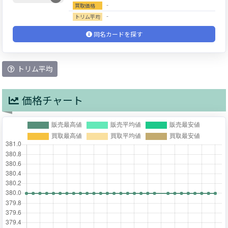
‐
買取価格
‐
トリム平均
同名カードを探す
トリム平均
価格チャート