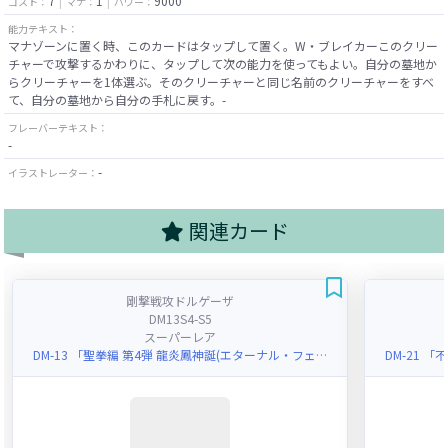
7
1
9000
コスト：
マナ：
パワー：
能力テキスト：
マナゾーンに置く時、このカードはタップして置く。W・ブレイカーこのクリー
チャーで攻撃するかわりに、タップして次の能力を使ってもよい。自分の墓地か
らクリーチャーを1体選ぶ。そのクリーチャーと同じ名前のクリーチャーをすべ
て、自分の墓地から自分の手札に戻す。-
フレーバーテキスト：
-
-
イラストレーター：
関連カード
剛撃戦攻ドルゲーザ
DM13S4-S5
スーパーレア
DM-13 「聖拳編 第4弾 龍炎鳳神誕(エターナル・フェニックス)」