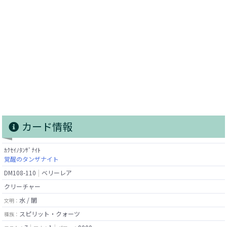
カード情報
ｶｸｾｲﾉﾀﾝｻﾞﾅｲﾄ
覚醒のタンザナイト
DM108-110
ベリーレア
クリーチャー
水 / 闇
文明：
スピリット・クォーツ
種族：