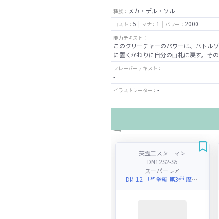
メカ・デル・ソル
種族：
5
1
2000
コスト：
マナ：
パワー：
能力テキスト：
このクリーチャーのパワーは、バトルゾ
に置くかわりに自分の山札に戻す。その
フレーバーテキスト：
-
-
イラストレーター：
英霊王スターマン
DM12S2-S5
スーパーレア
DM-12 「聖拳編 第3弾 魔封魂の融合(エターナル・ボルテックス)」