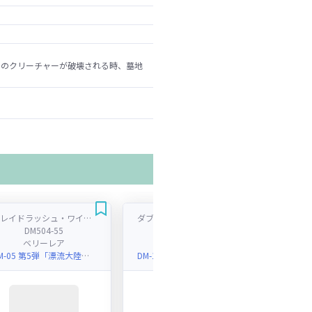
このクリーチャーが破壊される時、墓地
ブレイドラッシュ・ワイバーンδ
ダブルソード・レッド・ドラゴン
超
DM504-55
DM112-55
ベリーレア
ベリーレア
DM-05 第5弾「漂流大陸の末裔(リターン・オブ・ザ・サバイバー)」
DM-11 「聖拳編 第2弾 無限軍団の飛翔(エターナル・ウェーブ)」