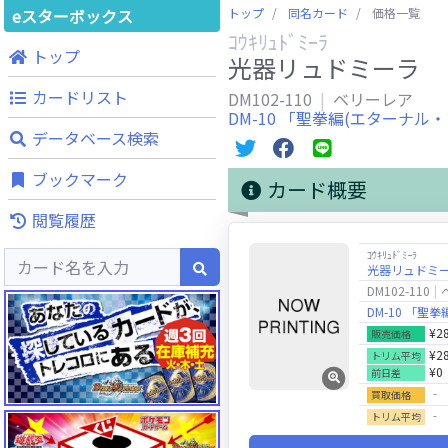
eスターボックス
トップ
同名カード
価格一覧
ｺｳｷﾘｭﾄﾞﾐｰﾗ
トップ
光器リュドミーラ
カードリスト
DM102-110
ベリーレア
DM-10 「聖拳編(エターナル・
データベース検索
ブックマーク
カード概要
閲覧履歴
ｺｳｷﾘｭﾄﾞﾐｰﾗ
光器リュドミ
DM102-110
DM-10 「聖
¥2
販売価格
¥2
トリム平均
¥0
前日差
‐
買取価格
‐
トリム平均