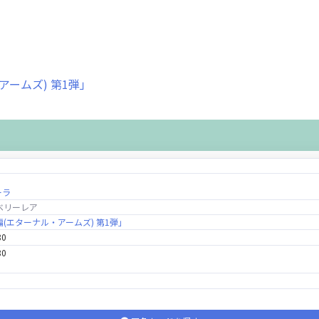
アームズ) 第1弾」
ーラ
ベリーレア
拳編(エターナル・アームズ) 第1弾」
80
80