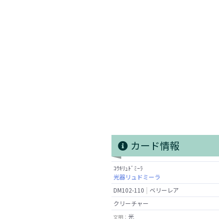
カード情報
ｺｳｷﾘｭﾄﾞﾐｰﾗ
光器リュドミーラ
DM102-110
ベリーレア
クリーチャー
光
文明：