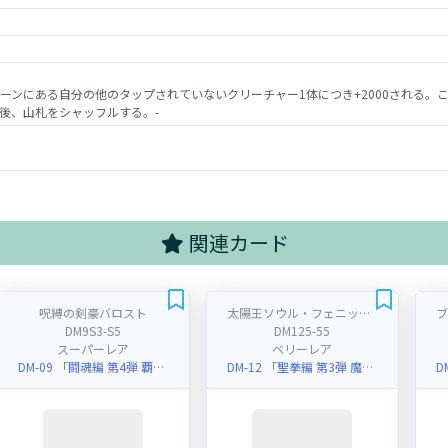
ーンにある自分の他のタップされていないクリーチャー1体につき+2000される。
後、山札をシャッフルする。-
関連カード
呪縛の剣豪バロスト
太陽王ソウル・フェニックス
DM9S3-S5
DM125-55
スーパーレア
ベリーレア
DM-09 「闘魂編 第4弾 覇道帝国の絆(インビンシブル・ブラッド)」
DM-12 「聖拳編 第3弾 魔封魂の融合(エターナル・ボルテックス)」